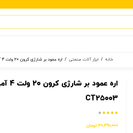
خانه
/
ابزار آلات صنعتی
/
اره عمود بر شارژی کرون 20 ولت 4 آمپر CT25003
اره عمود بر شارژی کرون 
CT25003





30,490,000
تومان