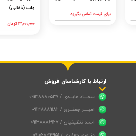
وات (ذغالی)
برای قیمت تماس بگیرید
13,000,000
تومان
ارتباط با کارشناسان فروش
سجــــاد عابـــدی / 09138880539
امیـــــر جعفـــری / 09138889182
احمد تنظیفیان / 09138886927
منــصور جعفـری / 09106834951