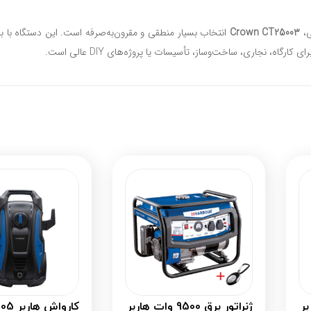
،
Crown CT25003
، نجاری، ساخت‌وساز، تأسیسات یا پروژه‌های DIY عالی است.
ژنراتور برق 9500 وات هاربر