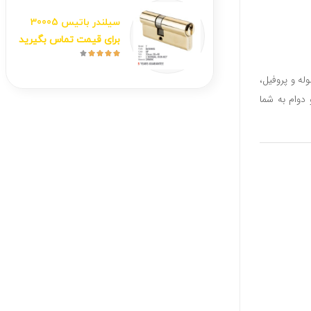
سیلندر باتیس 30005
برای قیمت تماس بگیرید





 برش لوله و پروفیل،
 دوام به شما