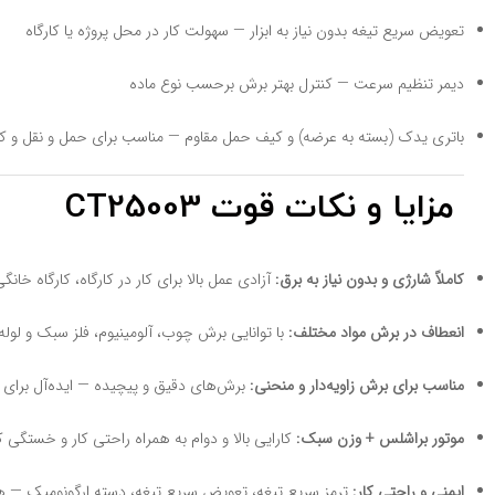
تعویض سریع تیغه بدون نیاز به ابزار — سهولت کار در محل پروژه یا کارگاه
دیمر تنظیم سرعت — کنترل بهتر برش برحسب نوع ماده
باتری یدک (بسته به عرضه) و کیف حمل مقاوم — مناسب برای حمل و نقل و کا
مزایا و نکات قوت CT25003
کاملاً شارژی و بدون نیاز به برق:
آزادی عمل بالا برای کار در کارگاه، کارگاه خا
انعطاف در برش مواد مختلف:
با توانایی برش چوب، آلومینیوم، فلز سبک و لوله 
مناسب برای برش زاویه‌دار و منحنی:
برش‌های دقیق و پیچیده — ایده‌آل برای 
موتور براشلس + وزن سبک:
کارایی بالا و دوام به همراه راحتی کار و خستگی ک
ایمنی و راحتی کار:
ترمز سریع تیغه، تعویض سریع تیغه، دسته ارگونومیک — همه