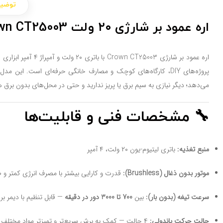
توضی
اره عمود بر شارژی ۲۰ ولت Crown CT25003 آزادی عمل و برش دقیق بدون سیم
اره عمود بر شارژی 
پروژه‌های DIY، کارگاه‌های کوچک و مصارف خانگی حرفه‌ای است. ا
می‌دهد؛ دیگر نیازی به سیم برق یا پریز ندارید و حتی در محل‌های بدون برق هم
🔧 مشخصات فنی و قابلیت‌ها
منبع تغذیه:
باتری لیتیوم-یون ۲۰ ولت، ۴ آمپر
موتور بدون ذغال (Brushless):
قدرت و کارایی بیشتر با مصرف انرژی کمتر و طو
سرعت تیغه (بدون بار):
بین
700 تا 3000 دور در دقیقه
— قابل تنظیم با دیمر بر
حالت حرکت پاندولی:
۴ حالت — کمک به برش سریع‌تر و تمیزتر مواد مختلف