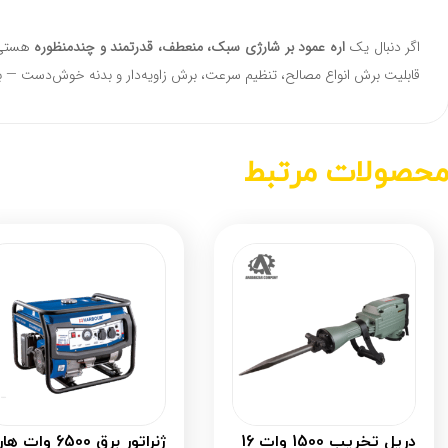
اگر دنبال یک
اره عمود بر شارژی سبک، منعطف، قدرتمند و چندمنظوره
هستی
قابلیت برش انواع مصالح، تنظیم سرعت، برش زاویه‌دار و بدنه خوش‌دست — برای کارگاه
حصولات مرتبط
دریل تخریب 1500 وات 16
ژنراتور برق 6500 وات هاربر