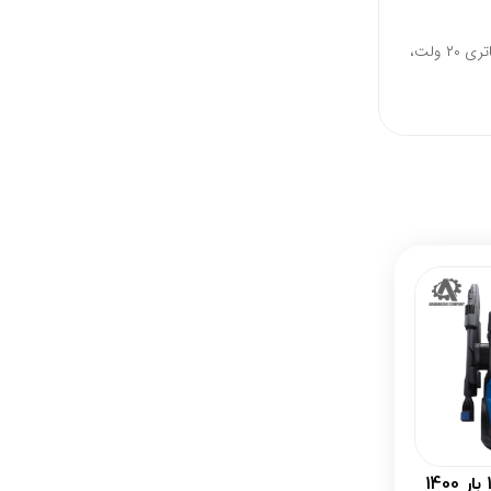
انتخاب بسیار منطقی و مقرون‌به‌صرفه است. این دستگاه با باتری ۲۰ ولت،
کارواش هاربر 105 بار 1400