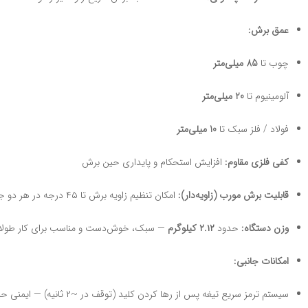
عمق برش:
چوب تا
85 میلی‌متر
آلومینیوم تا
20 میلی‌متر
فولاد / فلز سبک تا
10 میلی‌متر
کفی فلزی مقاوم:
افزایش استحکام و پایداری حین برش
قابلیت برش مورب (زاویه‌دار):
امکان تنظیم زاویه برش تا ۴۵ درجه در هر دو جهت (چپ/راست) — مناسب برای برش زاویه‌دار در نجاری یا سازه
وزن دستگاه:
حدود
۲.۱۲ کیلوگرم
— سبک، خوش‌دست و مناسب برای کار طولان
امکانات جانبی:
سیستم ترمز سریع تیغه پس از رها کردن کلید (توقف در ~۲ ثانیه) — ایمنی حین کار