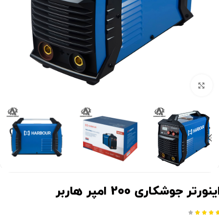
برای بزرگنمایی کلیک کنید
ینورتر جوشکاری 200 امپر هاربر



