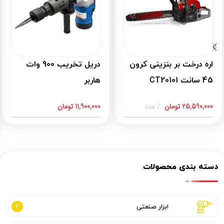
اره درخت بر بنزینی کرون
دریل تخریب 900 وات
45 سانت CT20101
هاربر
25,590,000
تومان
عدد
11,900,000
تومان
دسته بندی محصولات
ابزار صنعتی
4