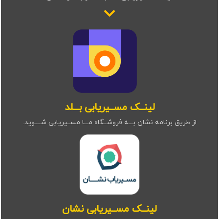
لینــک مســیریابی بـــلد
از طریق برنامه نشان بـــه فروشــگاه مـــا مســیریابی شــــوید.
لینــک مســیریابی نشان