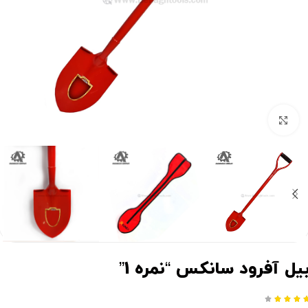
برای بزرگنمایی کلیک کنید
یل آفرود سانکس “نمره 1”



