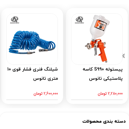
پیستوله S990 کاسه
شیلنگ فنری فشار قوی 10
پلاستیکی تانوس
متری تانوس
2,280,000
تومان
2,600,000
تومان
دسته بندی محصولات