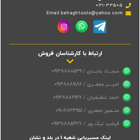
031-33505
Email:behaghtools@yahoo.com
ارتباط با کارشناسان فروش
سجــــاد عابـــدی / 09138880539
امیـــــر جعفـــری / 09138889182
احمد تنظیفیان / 09138886927
منــصور جعفـری / 09106834951
فرشید نیک پور / 09138885427
لینک مسیریابی شعبه 1 در بلد و نشان