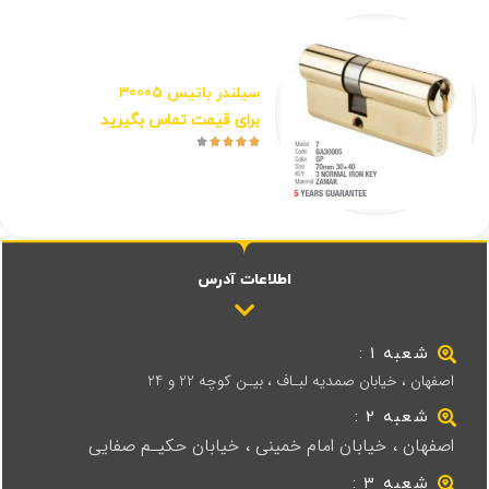
سیلندر باتیس 30005
برای قیمت تماس بگیرید





اطلاعات آدرس
شعبه 1 :
اصفهان ، خیابان صمدیه لبـاف ، بیـن کوچه 22 و 24
شعبه 2 :
اصفهان ، خیابان امام خمینی ، خیابان حکیـم صفایی
شعبه 3 :