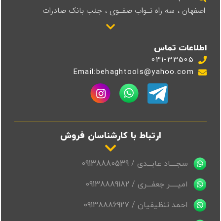
اصفهان ، سه راه نـواب صفـوی ، جنب بانک صادرات
اطلاعات تماس
031-33505
Email:behaghtools@yahoo.com
ارتباط با کارشناسان فروش
سجــــاد عابـــدی / 09138880539
امیـــــر جعفـــری / 09138889182
احمد تنظیفیان / 09138886927