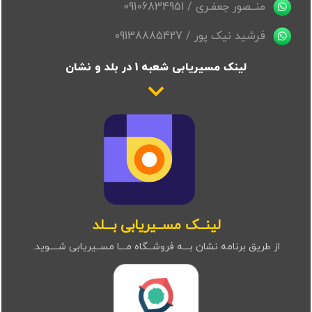
منــصور جعفـری / 09106834951
فرشید نیک پور / 09138885427
لینک مسیریابی شعبه 1 در بلد و نشان
لینــک مســیریابی بـــلد
از طریق برنامه نشان بـــه فروشــگاه مـــا مســیریابی شــــوید.