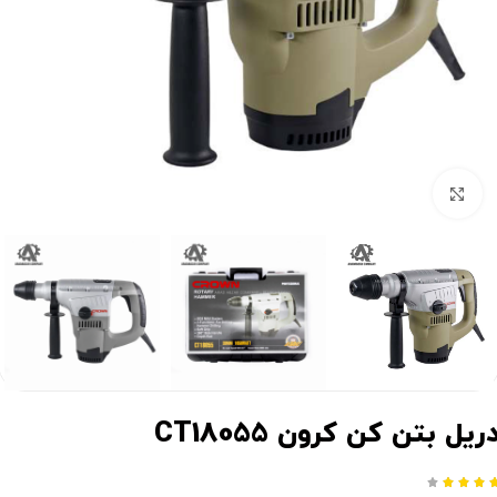
برای بزرگنمایی کلیک کنید
ریل بتن کن کرون CT18055



