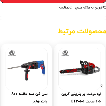
افزودن به علاقه مندی
مقايسه
حصولات مرتبط
اره درخت بر بنزینی کرون
بتن کن سه حالته 800
45 سانت CT20101
وات هاربر