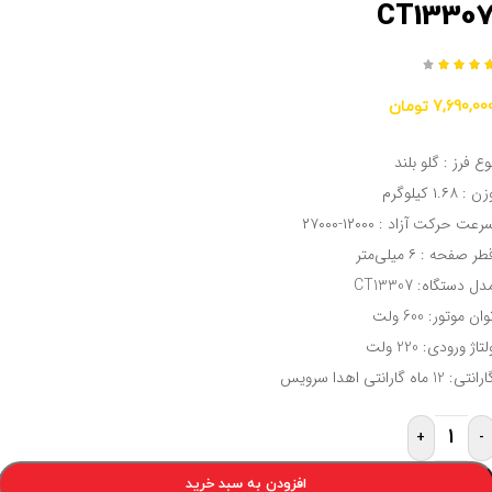
CT1330




7,690,00
تومان
وع فرز : گلو بلند
ن : ۱.۶۸ کیلوگرم
رعت حرکت آزاد : ۱۲۰۰۰-۲۷۰۰۰
طر صفحه : ۶ میلی‌متر
دل دستگاه: CT13307
وان موتور: 600 ولت
لتاژ ورودی: 220 ولت
رانتی: 12 ماه گارانتی اهدا سرویس
+
-
افزودن به سبد خرید