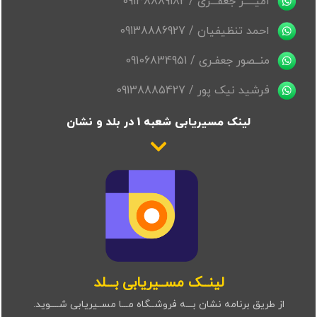
امیـــــر جعفـــری / 09138889182
احمد تنظیفیان / 09138886927
منــصور جعفـری / 09106834951
فرشید نیک پور / 09138885427
لینک مسیریابی شعبه 1 در بلد و نشان
لینــک مســیریابی بـــلد
از طریق برنامه نشان بـــه فروشــگاه مـــا مســیریابی شــــوید.