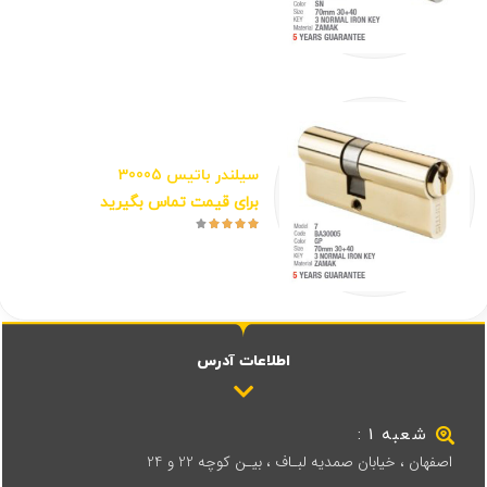
سیلندر باتیس 30005
برای قیمت تماس بگیرید





اطلاعات آدرس
شعبه 1 :
اصفهان ، خیابان صمدیه لبـاف ، بیـن کوچه 22 و 24