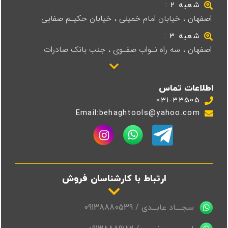
شعبه 2 :
اصفهان ، خیابان امام خمینی ، خیابان حکیـم صفایی
شعبه 3 :
اصفهان ، سه راه نـواب صفـوی ، جنب بانک صادرات
اطلاعات تماس
031-33505
Email:behaghtools@yahoo.com
ارتباط با کارشناسان فروش
سجــــاد عابـــدی / 09138880539