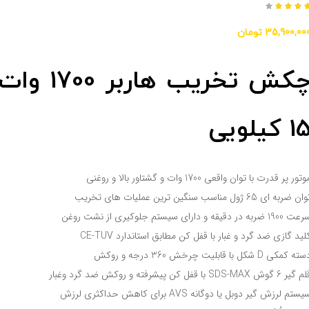




35,900,00
تومان
چکش تخریب هاربر 1700 وات
1 کیلویی
وتور پر قدرت با توان واقعی 1700 وات و گشتاور بالا و روغنی
ان ضربه ای 65 ژول مناسب سنگین ترین عملیات های تخریب
 1900 ضربه در دقیقه و دارای سیستم جلوکیری از نشت روغن
لید گازی ضد گرد و غبار با قفل کن مطابق استاندارد CE-TUV
ته کمکی D شکل با قابلیت چرخش 360 درجه و روکش
گیر 6 گوش SDS-MAX با قفل کن پیشرفته و روکش ضد گرد وغبار
یستم لرزش گیر دوبل یا دوگانه AVS برای کاهش حداکثری لرزش