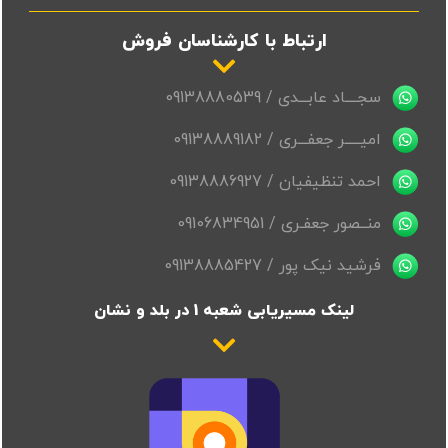
ارتباط با کارشناسان فروش
سجــــاد عابـــدی / 09138880539
امیـــــر جعفـــری / 09138889182
احمد تنظیفیان / 09138886927
منــصور جعفـری / 09106834951
فرشید نیک پور / 09138885427
لینک مسیریابی شعبه 1 در بلد و نشان