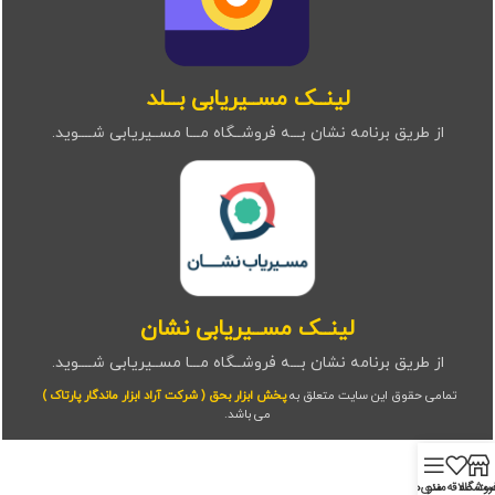
لینــک مســیریابی بـــلد
از طریق برنامه نشان بـــه فروشــگاه مـــا مســیریابی شــــوید.
لینــک مســیریابی نشان
از طریق برنامه نشان بـــه فروشــگاه مـــا مســیریابی شــــوید.
تمامی حقوق این سایت متعلق به
پخش ابزار بحق ( شرکت آراد ابزار ماندگار پارتاک )
می باشد.
روشگاه
منو
ست علاقه‌مندی‌ها